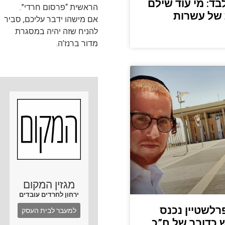
בד: מי עוד שילם
הראשית “פרסום חרדי”.
של עשרות
אם מישהו ידבר עליכם, סביר
להניח שזה יהיה במסגרת
מדור ברנז’ה.
מגזין המקום
ירחון לחרדים עובדים
רלשטיין נכנס
למעבר לבית העסק
 כדובר של ח”כ