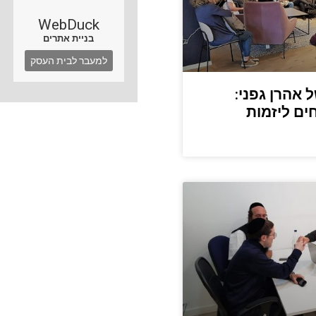
WebDuck
בניית אתרים
למעבר לבית העסק
 אהרן גפני:
ים ליזמות