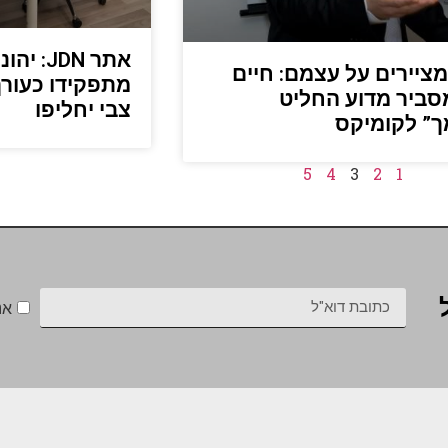
אתר JDN
מציירים על עצמם: חיים
מתפקידו כעורך
סביר מדוע החליט
צבי יחליפו
ך” לקומיקס
5
4
3
2
1
אנ