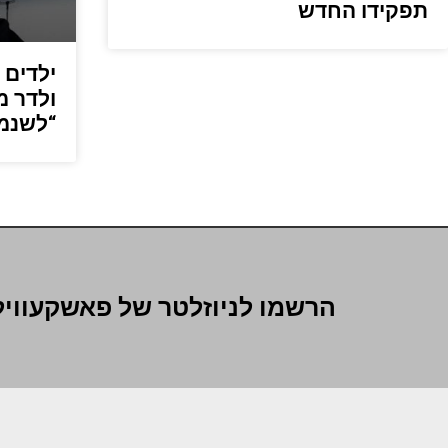
תפקידו החדש
ילדים 
ולדר מ
“לשנמ
הרשמו לניוזלטר של פאשקעוויל