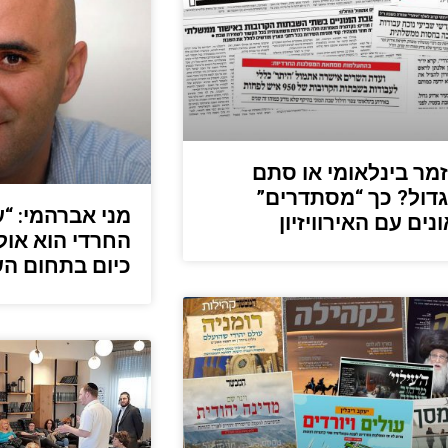
זמר בינלאומי או סתם
גדול? כך “מסתדרים”
מני אברהמי: “
נים עם האירוויזיון
החרדי הוא אול
כיום בתחום הש