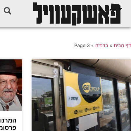
דף הבית
»
ברנז'ה
»
Page 3
המרנו 
פרסומא