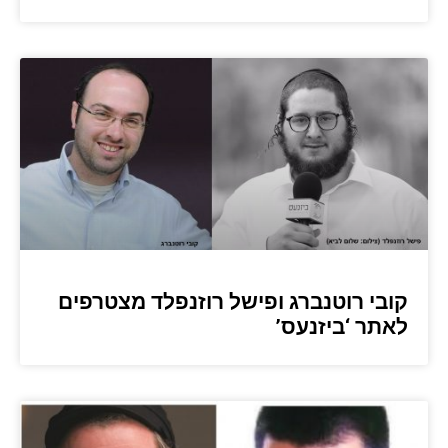
קובי רוטנברג ופישל רוזנפלד מצטרפים
לאתר ‘ביזנעס’