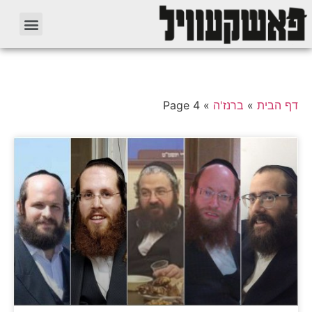
דף הבית
»
ברנז'ה
»
Page 4