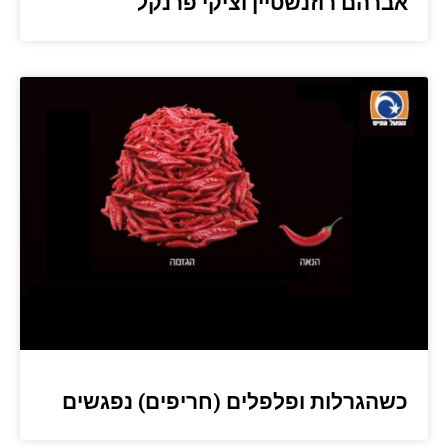
אברהם רוזנשטיין וציקי פרנקל
כשהגרלות ופלפלים (חריפים) נפגשים