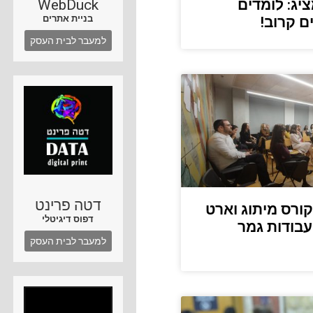
WebDuck
יג: לומדים
בניית אתרים
ם קרוב!
למעבר לבית העסק
דטה פרינט
קורס מיתוג וארט
דפוס דיגיטלי
עבודות גמר
למעבר לבית העסק