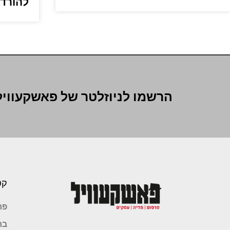
להורד
הרשמו לניוזלטר של פאשקעוויל
קט
פר
בר