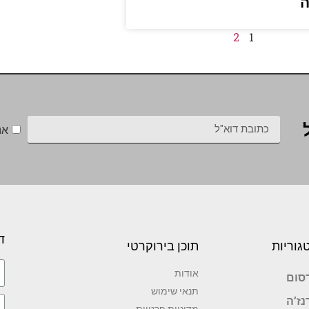
ה
2
1
אנ
ד
גוריות
תוכן בירוקרטי
אודות
סום
תנאי שימוש
נז’ה