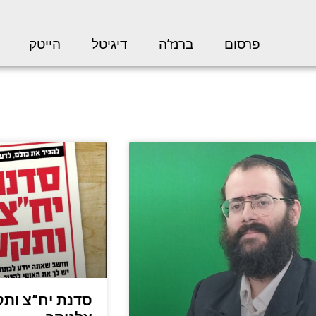
פרסום
ברנז’ה
דיגיטל
הייטק
סדנת יח”צ ותק